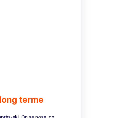
 long terme
’après-ski. On se pose, on