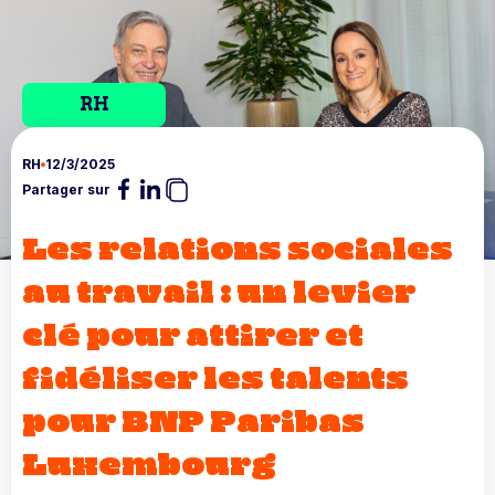
RH
RH
12/3/2025
Partager sur
Les relations sociales
au travail : un levier
clé pour attirer et
fidéliser les talents
pour BNP Paribas
Luxembourg