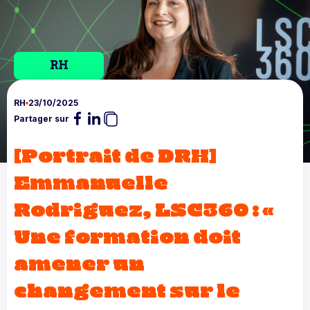
RH
RH
23/10/2025
Partager sur
[Portrait de DRH]
Emmanuelle
Rodriguez, LSC360 : «
Une formation doit
amener un
changement sur le