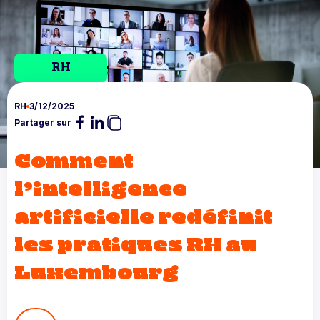
RH
RH
3/12/2025
Partager sur
Comment
l’intelligence
artificielle redéfinit
les pratiques RH au
Luxembourg