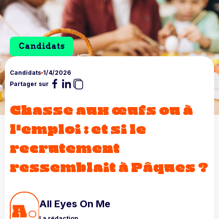
Candidats
Candidats
1/4/2026
Partager sur
Chasse aux œufs ou à
l'emploi : et si le
recrutement
ressemblait à Pâques ?
All Eyes On Me
La rédaction