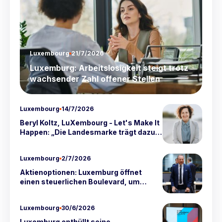
Luxembourg
21/7/2026
Luxemburg: Arbeitslosigkeit steigt trotz
wachsender Zahl offener Stellen
Luxembourg
14/7/2026
Beryl Koltz, LuXembourg - Let's Make It
Happen: „Die Landesmarke trägt dazu
bei, manchmal weniger bekannte
Stärken Luxemburgs sichtbar zu
Luxembourg
2/7/2026
machen"
Aktienoptionen: Luxemburg öffnet
einen steuerlichen Boulevard, um
Start-up-Talente zu binden
Luxembourg
30/6/2026
Luxemburg enthüllt seine