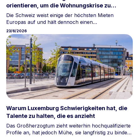
orientieren, um die Wohnungskrise zu
bewältigen?
Die Schweiz weist einige der höchsten Mieten
Europas auf und hält dennoch einen
Lebensstandard, der deutlich über dem ihrer
23/6/2026
Nachbarn liegt. Luxemburg, das ebenfalls mit einem
angespannten Wohnungsmarkt konfrontiert ist, fragt
sich, ob es aus diesem Schweizer Paradox lernen
kann, bei dem eine hohe Beschäftigungsquote die
Wohnkosten ausgleicht.
Warum Luxemburg Schwierigkeiten hat, die
Talente zu halten, die es anzieht
Das Großherzogtum zieht weiterhin hochqualifizierte
Profile an, hat jedoch Mühe, sie langfristig zu binden.