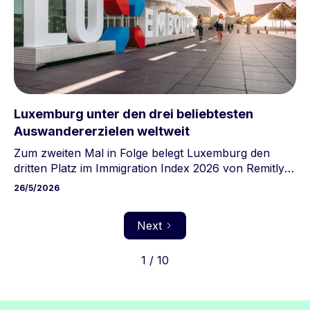
Luxemburg unter den drei beliebtesten
Auswandererzielen weltweit
Zum zweiten Mal in Folge belegt Luxemburg den
dritten Platz im Immigration Index 2026 von Remitly,
hinter der Schweiz und Island. Hohe Gehälter,
26/5/2026
kostenloser öffentlicher Nahverkehr und ein sicheres
Umfeld machen das Großherzogtum zu einem
Next
erstklassigen Ziel für internationale Talente.
1 / 10