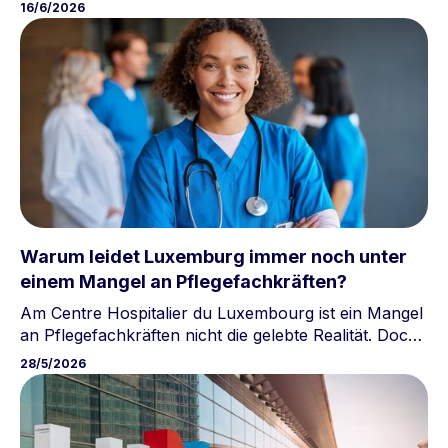
Der abschließende Luxtalent-Bericht, veröffentlicht
16/6/2026
am 15. Juni 2026, identifiziert den Wohnungsmarkt
als die größte Bedrohung für die Attraktivität
Luxemburgs als Wohnstandort.
Warum leidet Luxemburg immer noch unter
einem Mangel an Pflegefachkräften?
Am Centre Hospitalier du Luxembourg ist ein Mangel
an Pflegefachkräften nicht die gelebte Realität. Doch
hinter dieser scheinbaren Stabilität bleibt das
28/5/2026
luxemburgische System fragil, gefangen zwischen
der Abhängigkeit von Grenzgängern,
unzureichenden Ausbildungskapazitäten und
mangelnder Attraktivität.